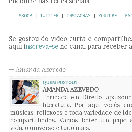
encontre nas redes sociais.
SKOOB
|
TWITTER
|
INSTAGRAM
|
YOUTUBE
|
FA
Se gostou do vídeo curta e compartilhe
aqui i
nscreva-se
no canal para receber a
—
Amanda Azevedo
QUEM POSTOU?
AMANDA AZEVEDO
Formada em Direito, apaixon
literatura. Por aqui vocês en
músicas, reflexões e toda variedade de ide
compartilhadas. Vamos bater um papo s
vida, o universo e tudo mais.