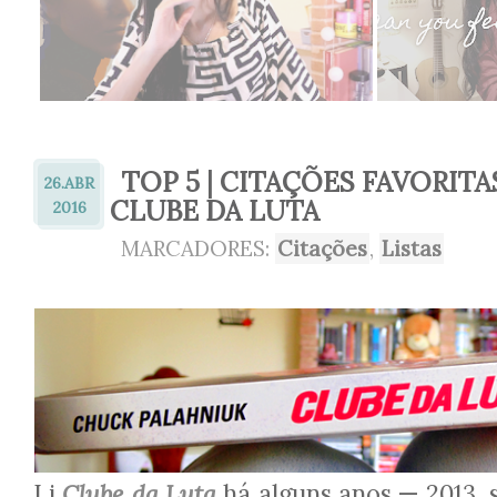
TOP 5 | CITAÇÕES FAVORITA
26.
ABR
CLUBE DA LUTA
2016
MARCADORES:
Citações
,
Listas
Li
Clube da Luta
há alguns anos — 2013, 