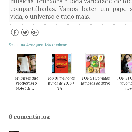
músicas, reflexões e toda variedade de ide
compartilhadas. Vamos bater um papo s
vida, o universo e tudo mais.
Se gostou deste post, leia também:
Mulheres que
Top 10 melhores
TOP 5 | Comidas
TOP 5 | 
receberam o
livros de 2018 •
famosas de livros
favori
Nobel de L...
Th...
livro
6 comentários: