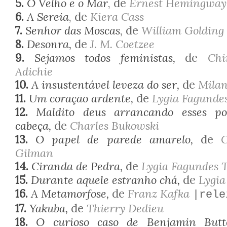
5.
O Velho e o Mar
, de
Ernest Hemingway
6.
A Sereia
, de
Kiera Cass
7.
Senhor das Moscas
, de
William Golding
8.
Desonra,
de
J. M. Coetzee
9.
Sejamos todos feministas,
de
Ch
Adichie
10.
A insustentável leveza do ser,
de
Mila
11.
Um coração ardente,
de
Lygia Fagundes
12.
Maldito deus arrancando esses 
cabeça,
de
Charles Bukowski
13.
O papel de parede amarelo,
de
C
Gilman
14.
Ciranda de Pedra,
de
Lygia Fagundes T
15.
Durante aquele estranho chá,
de
Lygia
16.
A Metamorfose,
de
Franz Kafka
|rele
17.
Yakuba,
de
Thierry Dedieu
18.
O curioso caso de Benjamin Butt