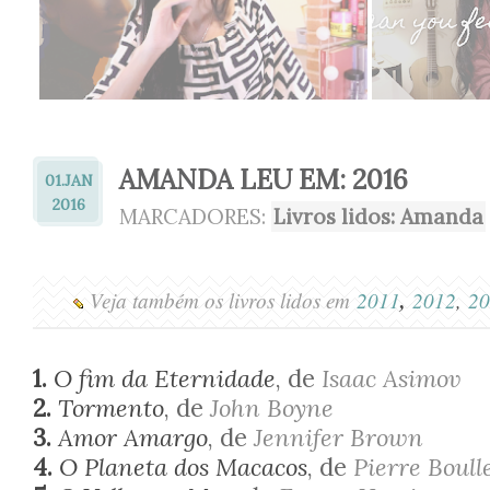
AMANDA LEU EM: 2016
01.
JAN
2016
MARCADORES:
Livros lidos: Amanda
,
Veja também os livros lidos em
2011
2012
,
20
1.
O fim da Eternidade
, de
Isaac Asimov
2.
Tormento
, de
John Boyne
3.
Amor Amargo
, de
Jennifer Brown
4.
O Planeta dos Macacos
, de
Pierre Boull