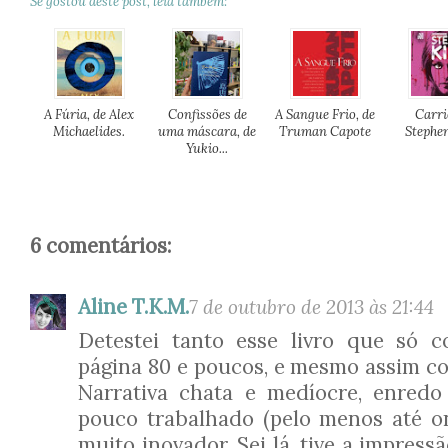
Se gostou deste post, leia também:
A Fúria, de Alex
Confissões de
A Sangue Frio, de
Carri
Michaelides.
uma máscara, de
Truman Capote
Stephe
Yukio...
6 comentários:
Aline T.K.M.
7 de outubro de 2013 às 21:44
Detestei tanto esse livro que só c
página 80 e poucos, e mesmo assim co
Narrativa chata e medíocre, enred
pouco trabalhado (pelo menos até on
muito inovador. Sei lá, tive a impress