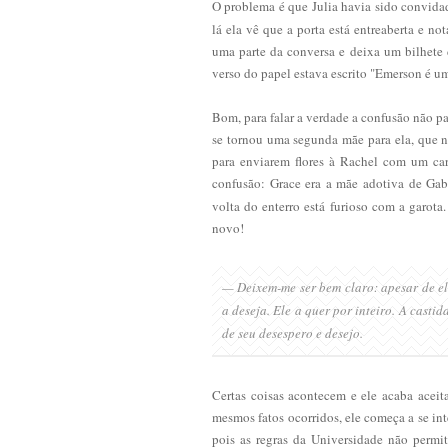
O problema é que Julia havia sido convida
lá ela vê que a porta está entreaberta e no
uma parte da conversa e deixa um bilhete
verso do papel estava escrito "Emerson é u
Bom, para falar a verdade a confusão não p
se tornou uma
segunda mãe para ela
, que 
para enviarem flores à Rachel com um car
confusão: Grace era a mãe adotiva de Gabr
volta do enterro está furioso com a garota
novo!
— Deixem-me ser bem claro: apesar de el
a deseja. Ele a quer por inteiro. A casti
de seu desespero e desejo.
Certas coisas acontecem e ele acaba aceit
mesmos fatos ocorridos, ele começa a se inte
pois as regras da Universidade não permi