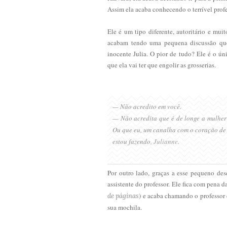
Assim ela acaba conhecendo o terrível prof
Ele é um tipo diferente, autoritário e mui
acabam tendo uma pequena discussão que
inocente Julia. O pior de tudo? Ele é o ún
que ela vai ter que engolir as grosserias.
— Não acredito em você.
— Não acredita que é de longe a mulher
Ou que eu, um canalha com o coração de 
estou fazendo,
Julianne
.
Por outro lado, graças a esse pequeno de
assistente do professor. Ele fica com pena 
) e acaba chamando o professor 
de páginas
sua mochila.