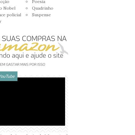
icção
Poesia
o Nobel
Quadrinho
e policial
Suspense
r
YouTube