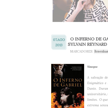
O INFERNO DE GA
07.
AGO
SYLVAIN REYNARD
2013
MARCADORES:
Resenha
Sinopse
A salvação d
Enigmático e 
Dante. Duran
universitário,
limites. O que
extrema sensu