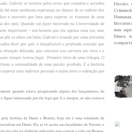
sado. Gabriel se tortura pelos erros que cometeu e acredita
Direito,
não há mais nenhuma esperança ou chance de se redimir dos
Crimin
Humana
doce e inocente que luta para superar os traumas de uma
literatu
ncia dos pais. Quando vai fazer mestrado na Universidade de
mas aqui
lguém importante – um homem que viu apenas uma vez, mas
filmes, 
e põe os olhos em Julia, Gabriel é tomado por uma estranha
comparti
saiba dizer por quê. A inexplicável e profunda conexão que
a situação delicada, que colocará sua carreira em risco e o
uais sempre tentou fugir. Primeiro livro de uma trilogia, O
tismo a sensualidade de uma paixão proibida. É a história
 superar seus infernos pessoais e enfim viver a redenção que
emente quando estava pesquisando alguns dos lançamentos da
e fiquei interessada por ele logo que li a sinopse, só não contava
 pela história de Dante e Beatriz, hoje ela é uma estudante de
ecializar em Dante. Ela se vê aceita nas faculdades de Toronto e
ira por não ter dinheiro suficiente para custear a vida em Boston.