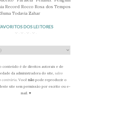
nceito
Paralela
Penalux
Penguin
ia
Record
Rocco
Rosa dos Tempos
Suma
Todavia
Zahar
FAVORITOS DOS LEITORES
 conteúdo é de direitos autorais e de
edade da administradora do site,
salvo
o contrária
. Você
não
pode reproduzir o
este site sem permissão por escrito ou e-
mail. ♥