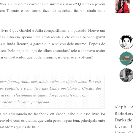
 Mas a vida é uma caixinha de surpresas, não é? Quando a jovem
em Toronto e isso acaba fazendo as coisas ficarem ainda mais
ivro é que Gabriel e Julia compartilham um passado. Houve um
s Julia era apenas uma adolescente e ele estava bêbado (
para
 sua linda Beatriz, a garota que o salvou dele mesmo. Depois de
 s
eu
"be
lo anjo de anjo de olhos castanhos"
(ele a chamava assim
ar os obstáculos que podem surgir caso eles se envolvam?
amor inapropriado, mas, ainda assim, um tipo de amor. Por esse
os capitais, e é por isso que Dante posiciona o Círculo dos
ia está relacionada ao maior dos prazeres terrenos...
 encarou de volta, petrificada.
Aleph
Bibliote
a me adicionado no facebook ou skoob, sabe que esse livro foi
Darkside
 envolvi com os dramas que cada personagem tem, principalmente
Livros
I
astadores que os de Julia.