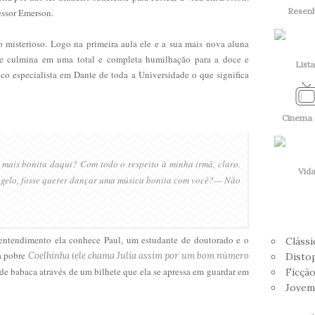
Resen
essor Emerson.
to misterioso. Logo na primeira aula ele e a sua mais nova aluna
 culmina em uma total e completa humilhação para a doce e
Lista
ico especialista em Dante de toda a Universidade o que significa
Cinema 
 mais bonita daqui? Com todo o respeito à minha irmã
, claro.
Vid
gelo, fosse querer dançar uma música bonita com você?
— Não
sentendimento ela conhece Paul, um estudante de doutorado e o
Clássi
da pobre
(
Coelhinha
ele chama Julia assim por um bom número
Disto
de babaca através de um bilhete que ela se apressa em guardar em
Ficção
Jovem