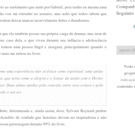
Novo Co
Companh
ito ao sentimento que nutri por Gabriel, pois tenho eu mesma uma
Seguinte
 não vou me estender no assunto, mas acho que todos sabem que
, podem
deixar
marcas increvelmente fortes e duradouras.
r que ela também possui sua própria carga de dramas, mas nem de
o caso dela, o que viveu durante sua infância e adolescência
a tornou uma pessoa frágil e insegura, principalmente quando o
 mais me irritou no livro.
Todo o
mo uma experiência não só física como espiritual: uma união
propri
s, que seria como a alegria e o êxtase da união com o Divino
indicaçã
zer. Duas almas unidas pela conexão entre seus corpos e pela
conteúdo d
odo o seu ser.
orte, determinada e, ainda assim, doce, Sylvain Reynard prefere
 Acredito de verdade que heroínas devem ser inspiradoras e não
 nossa personagem durante 99% do livro.