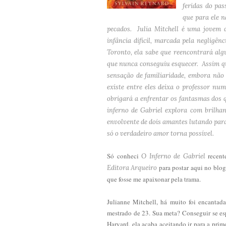
feridas do pas
que para ele 
pecados. Julia Mitchell é uma jovem 
infância difícil, marcada pela negligê
Toronto, ela sabe que reencontrará a
que nunca conseguiu esquecer. Assim qu
sensação de familiaridade, embora não 
existe entre eles deixa o professor num
obrigará a enfrentar os fantasmas dos q
inferno de Gabriel explora com brilhan
envolvente de dois amantes lutando para
só o verdadeiro amor torna possível.
Só conheci
recent
O Inferno de Gabriel
para postar aqui no blog 
Editora Arqueiro
que fosse me apaixonar pela trama.
Julianne Mitchell, há muito foi encantada
mestrado de 23. Sua meta? Conseguir se esp
Harvard, ela acaba aceitando ir para a prime