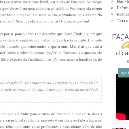
Não-f
da (
) a ir à sala de Emerson. Ao chegar
para usar um termo legal
Prêmi
ta que ele está em uma conversa ao telefone. Por acaso ela escuta
Romanc
 dizendo que esteve lá e sente muito, adivinhem, adivinhem? No
Terro
m babaca"! Será que ela terá problemas? Claaaaro que sim!
ara por aí, pouco depois ela descobre que Grace Clark, alguém que
na verdade é a mãe de sua melhor amiga, havia morrido. Ela pede
tão dizendo que sente muito e que a ama. Mas é aí que está a
iel (
) e quando ele
mais conhecido como professor Emerson!
. Ele a expulsa da faculdade, mas não sem antes a humilha-la, de
No 
es terem ficado
separados um do outro por anos e anos, Dante
dade dele se torna ainda mais virtuosa por causa da intensidade
ando que ela volte para o curso de mestrado e, por causa desses
ressar pela bela Julianne, mas este é um interesse fado a fracassar
tem relacionamento entre professores e seus alunos afim de não