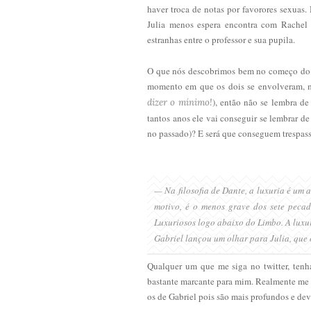
haver troca de notas por favor
ores sexuas
.
Julia menos espera encontra com Rachel 
estranhas entre o professor e sua pupila.
O que nós descobrimos bem no começo do l
momento em que os dois se envolveram, ma
), então não se lembra de
dizer o mínimo!
tantos anos ele vai conseguir se lembrar de
no passado)? E será que conseguem trespass
— Na fi
losofia de Dante, a luxuria é um 
motivo, é o menos grave dos sete pecad
Luxuriosos logo abaixo do Limbo. A luxur
Gabriel lançou um olhar para Julia, que o
Qualquer um que me siga no twitter, tenh
bastante marcante para mim. Realmente me
os de Gabriel pois são mais profundos e dev