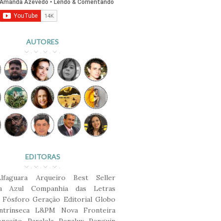
AUTORES
EDITORAS
Alfaguara
Arqueiro
Best Seller
ca Azul
Companhia das Letras
Fósforo
Geração Editorial
Globo
ntrínseca
L&PM
Nova Fronteira