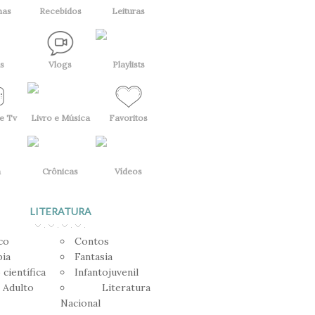
has
Recebidos
Leituras
s
Vlogs
Playlists
e Tv
Livro e Música
Favoritos
a
Crônicas
Vídeos
LITERATURA
co
Contos
pia
Fantasia
 científica
Infantojuvenil
 Adulto
Literatura
Nacional