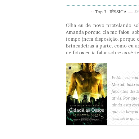
::
Top 3:
JÉSSICA
—
Sér
Olha eu de novo protelando sob
Amanda porque ela me falou sobr
tempo (nem disposição, porque es
Brincadeiras à parte, como eu 
de fotos eu ia falar sobre as sér
Então, eu vou
Mortal Instru
favoritas desd
atrás. Por que 
ainda está esc
que ela lanço
essa série que