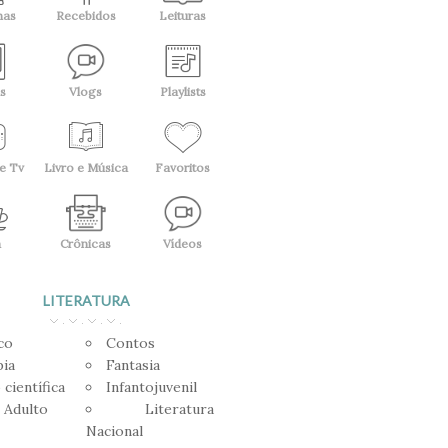
has
Recebidos
Leituras
s
Vlogs
Playlists
e Tv
Livro e Música
Favoritos
a
Crônicas
Vídeos
LITERATURA
co
Contos
pia
Fantasia
 científica
Infantojuvenil
 Adulto
Literatura
Nacional