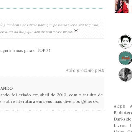
log também e nos avise para que possamos ver a sua resposta.
créditos ao blog que deu origem a esse meme.
sugerir temas para o TOP 3!
Até o próximo post!
TANDO
do foi criado em abril de 2010, com o intuito de
te, sobre literatura em seus mais diversos gêneros.
Aleph
Bibliote
Darkside
Livros
I