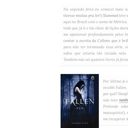
Na segunda feira eu comecei mais u
tivesse muitas pra ler!
)
Slammed
teve s
aqui no Brasil com o nome de Métrica.
tudo que já li e tão cheio de lições du
me apaixonar profundamente pelos liv
contar a escrita da Colleen que é bri
para não ter terminado essa série, 
sabia que estaria tão viciada nela 
Também não sei quantos livros já fora
Por último (e 
escolhi Fallen.
por quê? Simple
não teve
nenh
Pretendo sab
masoquista!),
me recuperar d