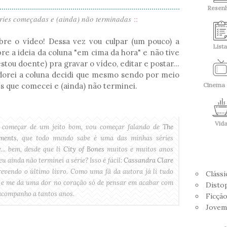
Resen
ies começadas e (ainda) não terminadas
::
re o vídeo! Dessa vez vou culpar (um pouco) a
Lista
e a ideia da coluna "em cima da hora" e não tive
tou doente) pra gravar o vídeo, editar e postar...
adorei a coluna decidi que mesmo sendo por meio
ies que comecei e (ainda) não terminei.
Cinema 
Vid
 começar de um jeito bom, vou começar falando de
The
ments
, que todo mundo sabe é uma das minhas séries
e... bem, desde que li
City of Bones
muitos e muitos anos
eu ainda não terminei a série? Isso é fácil:
Cassandra Clare
revendo o último livro. Como uma fã da autora já li tudo
Clássi
u e me da uma dor no coração só de pensar em acabar com
Disto
 acompanho a tantos anos.
Ficção
Jovem