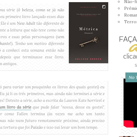
Não-f
Prêmi
ma série (
ô beleza, como se já não
Romanc
eu primeiro livro lançado esses dias
Terro
 Ele é um
New Adult
tão diferente de
rante a leitura que não teve como não
ros e suas pelas personagens (
sem
lhante!
). Tenho um motivo diferente
só a conheci esta semana então não
depois que terminasse esse livro.
m antigos.
No 
só para variar um pouquinho os livros dos quais gostei) eu
 Eu já li os três primeiros, mas ainda não terminei a série e
s! Detesto a série, acho a escrita da Lauren Kate horrível e
um livro da série
que pude falar "nossa, desse eu gostei".
er como Fallen termina (às vezes me acho um tanto
 mas não num futuro remotamente próximo, ainda preciso
a tortura que foi
Paixão
e isso vai levar um bom tempo.