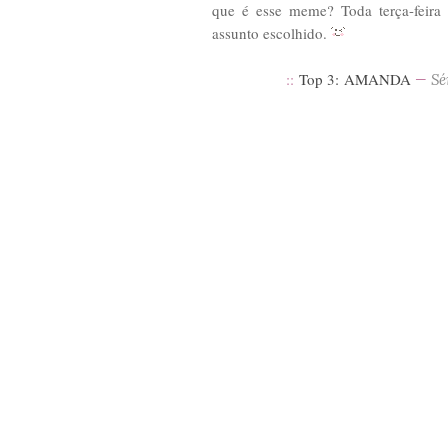
que é esse meme? Toda terça-feir
assunto escolhido.
::
Top 3: AMANDA
—
Sér