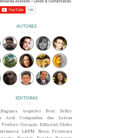
AUTORES
EDITORAS
Alfaguara
Arqueiro
Best Seller
ca Azul
Companhia das Letras
Fósforo
Geração Editorial
Globo
ntrínseca
L&PM
Nova Fronteira