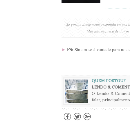
Se gostou desse meme responda em seu b
Mas não esqueça de dar os 
PS:
►
Sintam-se à vontade para nos 
QUEM POSTOU?
LENDO & COMEN
O Lendo & Comentan
falar, principalmen