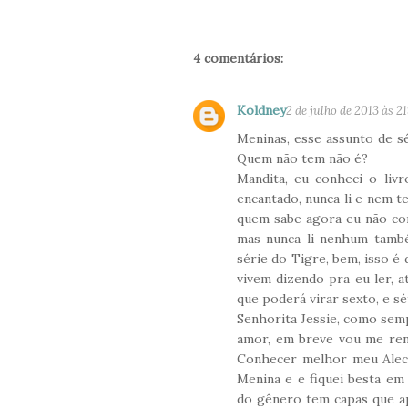
4 comentários:
Koldney
2 de julho de 2013 às 2
Meninas, esse assunto de s
Quem não tem não é?
Mandita, eu conheci o liv
encantado, nunca li e nem te
quem sabe agora eu não co
mas nunca li nenhum també
série do Tigre, bem, isso é
vivem dizendo pra eu ler, a
que poderá virar sexto, e s
Senhorita Jessie, como sempr
amor, em breve vou me ren
Conhecer melhor meu Alec v
Menina e e fiquei besta em
do gênero tem capas que ap