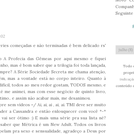
Novo Co
Companh
Seguinte
1:02
éries começadas e não terminadas é bem delicado rs'
ro A Profecia das Gêmeas por aqui mesmo e fiquei
nho, mas é bom saber que a trilogia foi toda lançada,
Todo o
mpre? A Série Sociedade Secreta me chama atenção,
propri
m, mas a vontade está no corpo inteiro. Quanto à
indicaçã
 difícil, todos ao meu redor gostam, TODOS mesmo, e
conteúdo d
té me animei, mas com esse negócio de quinto livro,
étimo.. e assim não acabar mais, me desanimou.
e sem vídeos =/ Ai, ai, ai , ai, ai. TMI deve ser muito
der a Cassandra e então enlouquecer com você *-*
ai ser ótimo :) E mais uma série pra sua lista né?
 saber que Métrica é um New Adult. Todos os livros
elam pra sexo e sensualidade, agradeço a Deus por