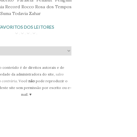
nceito
Paralela
Penalux
Penguin
ia
Record
Rocco
Rosa dos Tempos
Suma
Todavia
Zahar
FAVORITOS DOS LEITORES
 conteúdo é de direitos autorais e de
edade da administradora do site,
salvo
o contrária
. Você
não
pode reproduzir o
este site sem permissão por escrito ou e-
mail. ♥