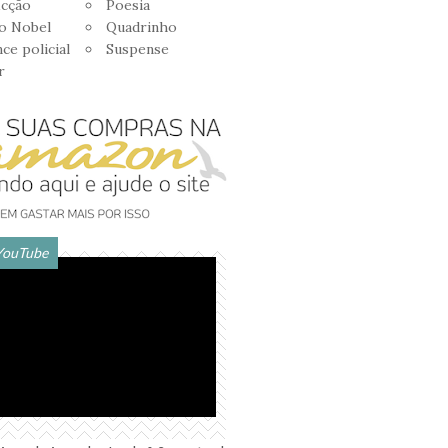
icção
Poesia
o Nobel
Quadrinho
e policial
Suspense
r
YouTube