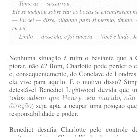
— Tome-as
— sussurrou
Ele se incl
inou sobre ela; as b
ocas se encontraram 
— Eu sei
— disse, olhando para si mesmo, tímido
.
eu sei...
— Lindo
— disse ela
, e foi sincera
— Você é lindo, J
Nenhuma situação é ruim o bastante que a 
piorar, não é? Bom, Charlotte pode perder o co
e, consequentemente, do Conclave de Londres
ela vive para aquilo. E o motivo disso? Sim
detestável Benedict Lightwood duvida que 
todos sabem que Henry, seu marido, não 
) seja apta a ocupar uma posição q
direção
responsabilidade e poder.
Benedict desafia Charlotte pelo controle d