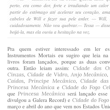
perto, era como dor, forte e
irradiando um c
alor
partir d
o estômago até acelerar seu coraçã
o, ama
cabelos de Will e fazer sua pele arder.
— Will, 
cuidadosamente. Não vou quebrar.
— Tessa
— diss
beij
á-la, mas ela ouviu a hesitação na vo
z.
Pra quem estiver interessado em ler es
Instrumentos Mortais eu sugiro que leia n
livros foram lançados, porque as duas co
outra. Então leiam assim:
Cidade dos Os
,
,
Cinzas
Cidade de Vidro
Anjo Mecânico
,
,
Caídos
Príncipe Mecânico
Cidade das
e
Princesa Mecânica
Cidade do Fogo Cel
que
será lançado esse 
Princesa Mecânica
divulgou a Galera Record) e
Cidade do Fogo 
março e abril do ano que vem nos Estados Uni