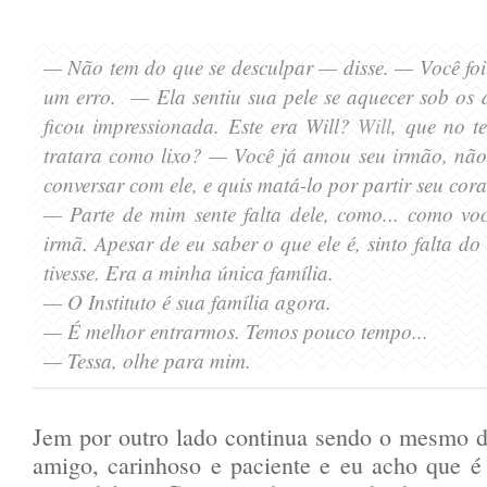
— Não tem do que se desculpar
— disse.
— Você foi 
um erro.
— Ela sentiu sua
pele se aquecer sob os 
ficou impressionada. Este era Will?
Will
, que
no t
tratara como li
xo?
— Você já amou seu irmão, não 
conversar com ele
, e quis matá
-lo por partir se
u cora
— Parte de mim sente falta dele, com
o... como voc
irmã. Ape
sar de eu saber o que ele é, sinto falta do
ti
vesse. Era a minha única família.
— O Instituto é sua família agora.
—
É melhor entra
rmos. Te
mos pouco tempo...
—
Tessa, olhe para mim.
Jem por outro lado continua sendo o mesmo d
amigo, carinhoso e paciente e eu acho que é