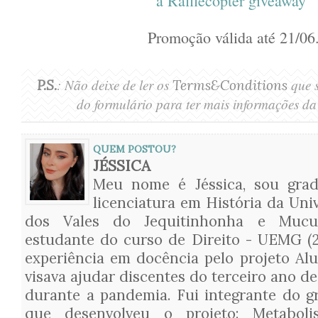
a Rafflecopter giveaway
Promoção válida até 21/06
: Não deixe de ler os
que s
P.S.
Terms&Conditions
do formulário para ter mais informações 
QUEM POSTOU?
JÉSSICA
Meu nome é Jéssica, sou gra
licenciatura em História da Uni
dos Vales do Jequitinhonha e Mucur
estudante do curso de Direito - UEMG (2
experiência em docência pelo projeto Al
visava ajudar discentes do terceiro ano de
durante a pandemia. Fui integrante do g
que desenvolveu o projeto: Metabol