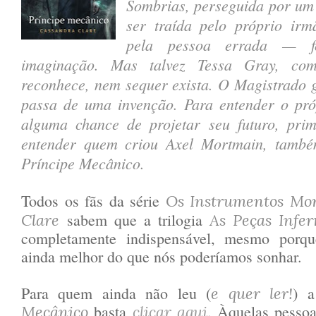
Sombrias, perseguida por um 
ser traída pelo próprio ir
pela pessoa errada — f
imaginação. Mas talvez Tessa Gray, c
reconhece, nem sequer exista. O Magistrado 
passa de uma invenção. Para entender o pró
alguma chance de projetar seu futuro, prim
entender quem criou Axel Mortmain, tamb
Príncipe Mecânico.
Todos os fãs da série
Os Instrumentos Mor
sabem que a trilogia
Clare
As Peças Infer
completamente indispensável, mesmo porq
ainda melhor do que nós poderíamos sonhar.
Para quem ainda não leu (
) 
e quer ler!
basta
. Àquelas pesso
Mecânico
clicar aqui