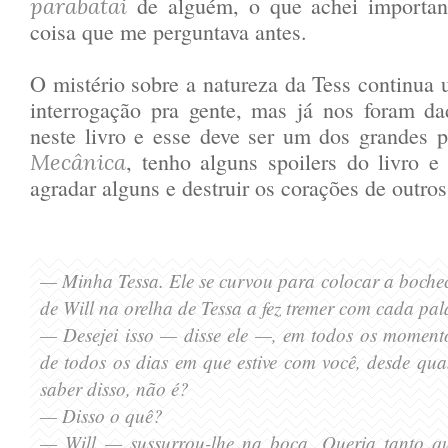
de alguém, o que achei importan
parabatai
coisa que me perguntava antes.
O mistério sobre a natureza da Tess continua
interrogação pra gente, mas já nos foram da
neste livro e esse deve ser um dos grandes 
, tenho alguns spoilers do livro e 
Mecânica
agradar alguns e destruir os corações de outro
— Minha Tessa.
Ele se curvou para colocar a bochec
de Will na orelha de Tessa a fez tremer com cada pala
— Desejei isso
—
disse ele
—, em todos os momento
de todos os dias em que estive com você, desde qu
saber disso, não é?
— Disso o quê?
— Will
— sussurrou
-lhe na boca. Queria tanto q