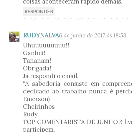
coisas aconteceram rápido demais.
RESPONDER
RUDYNALVA
6 de junho de 2017 às 18:58
Uhuuuuuuuuu!!
Ganhei!
Tananam!
Obrigada!
Já respondi o email.
“A sabedoria consiste em compree
dedicado ao trabalho nunca é perdi
Emerson)
Cheirinhos
Rudy
TOP COMENTARISTA DE JUNHO 3 livro
participem.