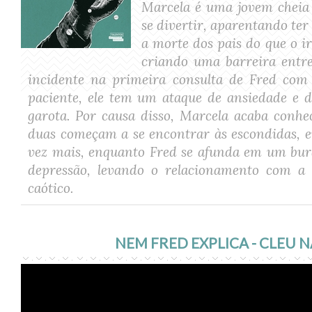
Marcela é uma jovem cheia 
se divertir, aparentando te
a morte dos pais do que o i
criando uma barreira entre
incidente na primeira consulta de Fred com
paciente, ele tem um ataque de ansiedade e 
garota. Por causa disso, Marcela acaba conh
duas começam a se encontrar às escondidas, 
vez mais, enquanto Fred se afunda em um bur
depressão, levando o relacionamento com 
caótico.
NEM FRED EXPLICA - CLEU N