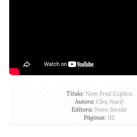
Título:
Nem Fred Explica
Autora:
Cleu Nacif
Editora:
Novo Século
Páginas:
112