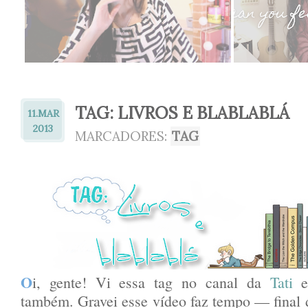
TAG: LIVROS E BLABLABLÁ
11.
MAR
2013
MARCADORES:
TAG
O
i, gente! Vi essa tag no canal da
Tati
e 
também. Gravei esse vídeo faz tempo — final 