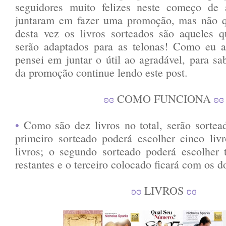
seguidores muito felizes neste começo de 
juntaram em fazer uma promoção, mas não q
desta vez os livros sorteados são aqueles 
serão adaptados para as telonas! Como eu a
pensei em juntar o útil ao agradável, para sa
da promoção continue lendo este post.
ʚɞ
COMO FUNCIONA
ʚɞ
•
Como são dez livros no total, serão sortea
primeiro sorteado poderá escolher cinco liv
livros; o segundo sorteado poderá escolher 
restantes e o terceiro colocado ficará com os do
ʚɞ
LIVROS
ʚɞ