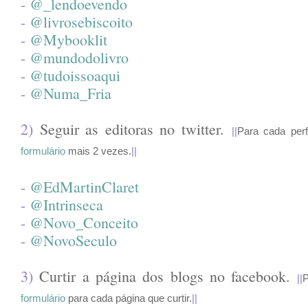
-
@_lendoevendo
-
@livrosebiscoito
-
@Mybooklit
-
@mundodolivro
-
@tudoissoaqui
-
@Numa_Fria
2)
Seguir as editoras no twitter.
||
Para cada perf
formulário
mais 2 vezes.
||
-
@EdMartinClaret
-
@Intrinseca
-
@Novo_Conceito
-
@NovoSeculo
3)
Curtir a página dos blogs no facebook.
||
P
formulário
para cada página que curtir.
||