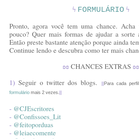
ϟ
ϟ
FORMULÁRIO
Pronto, agora você tem uma chance. Acha
pouco? Quer mais formas de ajudar a sorte a
Então preste bastante atenção porque ainda te
Continue lendo e descubra como ter mais chan
ʚɞ
CHANCES EXTRAS
ʚɞ
1)
Seguir o twitter dos blogs.
||
Para cada perfi
formulário
mais 2 vezes.
||
-
@CJEscritores
-
@Confissoes_Lit
-
@feitoporduas
-
@leiaecomente