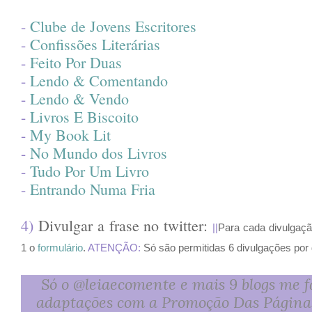
-
Clube de Jovens Escritores
-
Confissões Literárias
-
Feito Por Duas
-
Lendo & Comentando
-
Lendo & Vendo
-
Livros E Biscoito
-
My Book Lit
-
No Mundo dos Livros
-
Tudo Por Um Livro
-
Entrando Numa Fria
4)
Divulgar a frase no twitter:
||
Para cada divulgaçã
1 o
formulário
.
ATENÇÃO:
Só são permitidas 6 divulgações por 
Só o @leiaecomente e mais 9 blogs me 
adaptações com a Promoção Das Páginas