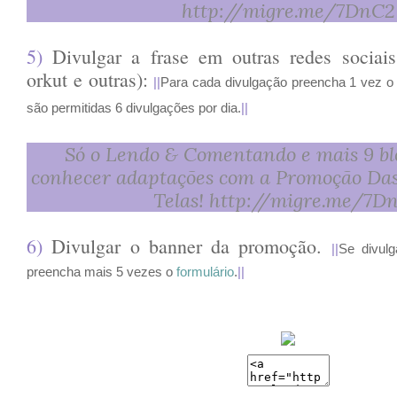
http://migre.me/7DnC2
5)
Divulgar a frase em outras redes sociais
orkut e outras):
||
Para cada divulgação preencha 1 vez 
são permitidas 6 divulgações por dia.
||
Só o Lendo & Comentando e mais 9 b
conhecer adaptações com a Promoção Das
Telas! http://migre.me/7D
6)
Divulgar o banner da promoção.
||
Se divul
preencha mais 5 vezes o
formulário
.
||