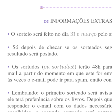
ʚɞ
INFORMAÇÕES EXTRA
•
O sorteio será feito no dia
pelo s
31 e março
•
Só depois de checar se os sorteados seg
resultado será postado.
•
Os sortudos (
) terão 48h par
ou sortudas!
mail a partir do momento em que este for envi
às vezes o e-mail pode ir para spam, então conf
•
Lembrando: o primeiro sorteado será avisad
ele terá preferência sobre os livros. Depois qu
responder o e-mail com os dados necessári
escolhidos, o segundo sorteado será conta