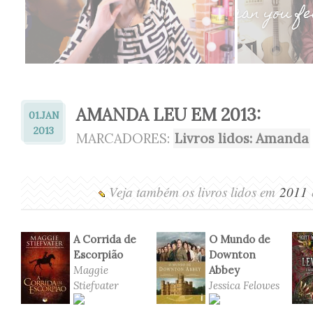
AMANDA LEU EM 2013:
01.
JAN
2013
MARCADORES:
Livros lidos: Amanda
Veja também os livros lidos em
2011
A Corrida de
O Mundo de
Escorpião
Downton
Maggie
Abbey
Stiefvater
Jessica Felowes