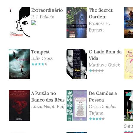
Extraordinário
The Secret
R. J. Palacio
Garden
Frances H.
Burnett
Tempest
O Lado Bom da
Julie Cross
Vida
Matthew Quick
A Paixão no
De Camões a
Banco dos Réus
Pessoa
Luiza Nagib Eluf
Org.: Douglas
Tufano
Smi