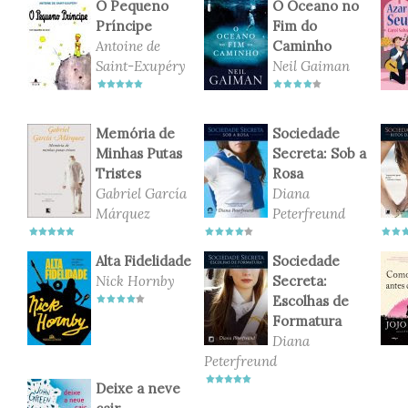
O Pequeno
O Oceano no
Príncipe
Fim do
Antoine de
Caminho
Saint-Exupéry
Neil Gaiman
Memória de
Sociedade
Minhas Putas
Secreta: Sob a
Tristes
Rosa
Gabriel García
Diana
Márquez
Peterfreund
Alta Fidelidade
Sociedade
Nick Hornby
Secreta:
Escolhas de
Formatura
Diana
Peterfreund
Deixe a neve