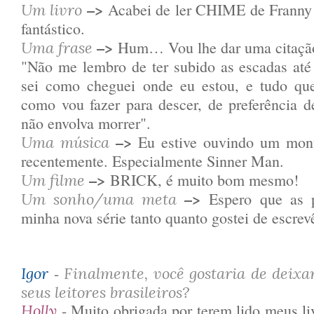
–>
Acabei de ler CHIME de Franny B
Um livro
fantástico.
–>
Hum… Vou lhe dar uma citaç
Uma frase
"Não me lembro de ter subido as escadas até
sei como cheguei onde eu estou, e tudo qu
como vou fazer para descer, de preferência 
não envolva morrer".
–>
Eu estive ouvindo um mon
Uma música
recentemente. Especialmente Sinner Man.
–>
BRICK, é muito bom mesmo!
Um filme
–>
Espero que as 
Um sonho/uma meta
minha nova série tanto quanto gostei de escrevê
-
Igor
Finalmente, você gostaria de deix
seus leitores brasileiros?
- Muito obrigada por terem lido meus liv
Holly