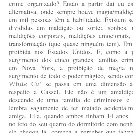
crime organizado? Então a partir daí eu esc
alternativa, onde sempre houve magia/mald
em mil pessoas têm a habilidade. Existem se
divididas em maldição ou sorte:, sonhos, 
maldições corporais, maldições emocionais
transformação (que quase ninguém tem). Em
proibida nos Estados Unidos. E, como a p
surgimento dos cinco grandes famílias crimi
em Nova York, a proibição de magia m
surgimento de todo o poder mágico, sendo con
se passa em uma dimensão alt
White Cat
respeito a Cassel. Ele não é um amaldi
descende de uma família de criminosos e 
lembra vagamente de ter matado acidentalm
amiga, Lila, quando ambos tinham 14 anos.
no teto do seu quarto do dormitório com nen
ele chegou lá, começa a perceber que talve